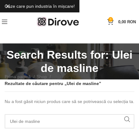
Gaze care pun industria în mișcare!
0
0,00
RON
Search Results for: Ulei
de masline
Prima pagină
Shop
Rezultate de căutare pentru „Ulei de masline”
Nu a fost găsit niciun produs care să se potrivească cu selecția ta.