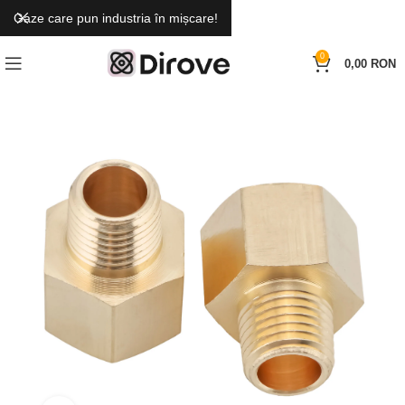
Gaze care pun industria în mișcare!
0
0,00
RON