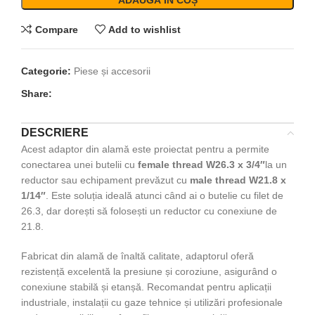
ADAUGĂ ÎN COȘ
Compare
Add to wishlist
Categorie:
Piese și accesorii
Share:
DESCRIERE
Acest adaptor din alamă este proiectat pentru a permite
conectarea unei butelii cu
female thread W26.3 x 3/4″
la un
reductor sau echipament prevăzut cu
male thread W21.8 x
1/14″
. Este soluția ideală atunci când ai o butelie cu filet de
26.3, dar dorești să folosești un reductor cu conexiune de
21.8.
Fabricat din alamă de înaltă calitate, adaptorul oferă
rezistență excelentă la presiune și coroziune, asigurând o
conexiune stabilă și etanșă. Recomandat pentru aplicații
industriale, instalații cu gaze tehnice și utilizări profesionale