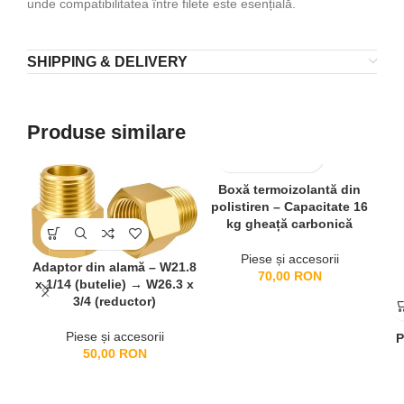
unde compatibilitatea între filete este esențială.
SHIPPING & DELIVERY
Produse similare
Boxă termoizolantă din
polistiren – Capacitate 16
kg gheață carbonică
Piese și accesorii
Adaptor din alamă – W21.8
70,00
RON
x 1/14 (butelie) → W26.3 x
3/4 (reductor)
Piese și accesorii
P
50,00
RON