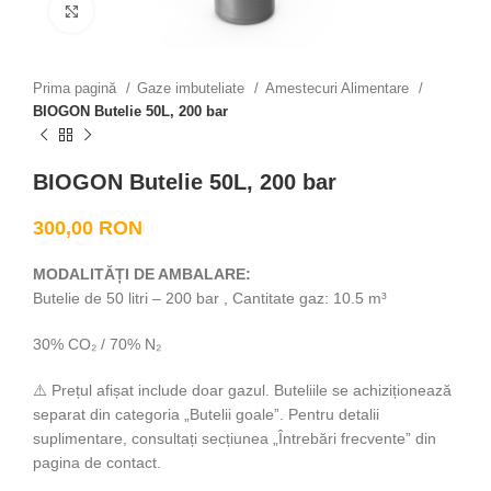
Click to enlarge
Prima pagină
Gaze imbuteliate
Amestecuri Alimentare
BIOGON Butelie 50L, 200 bar
BIOGON Butelie 50L, 200 bar
300,00
RON
MODALITĂȚI DE AMBALARE:
Butelie de 50 litri – 200 bar , Cantitate gaz: 10.5 m³
30% CO₂ / 70% N₂
⚠️ Prețul afișat include doar gazul. Buteliile se achiziționează
separat din categoria „Butelii goale”. Pentru detalii
suplimentare, consultați secțiunea „Întrebări frecvente” din
pagina de contact.