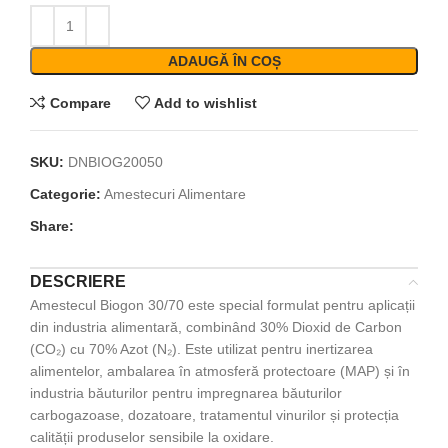
ADAUGĂ ÎN COȘ
Compare
Add to wishlist
SKU:
DNBIOG20050
Categorie:
Amestecuri Alimentare
Share:
DESCRIERE
Amestecul Biogon 30/70 este special formulat pentru aplicații
din industria alimentară, combinând 30% Dioxid de Carbon
(CO₂) cu 70% Azot (N₂). Este utilizat pentru inertizarea
alimentelor, ambalarea în atmosferă protectoare (MAP) și în
industria băuturilor pentru impregnarea băuturilor
carbogazoase, dozatoare, tratamentul vinurilor și protecția
calității produselor sensibile la oxidare.