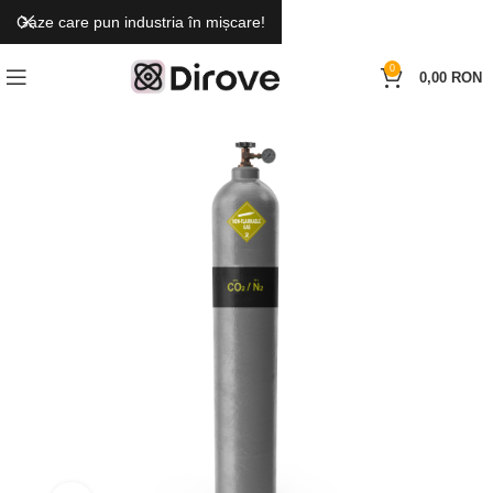
Gaze care pun industria în mișcare!
0
0,00
RON