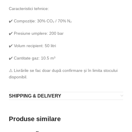
Caracteristici tehnice:
✔️ Compoziție: 30% CO₂ / 70% N₂
✔️ Presiune umplere: 200 bar
✔️ Volum recipient: 50 litri
✔️ Cantitate gaz: 10.5 m³
⚠️ Livrările se fac doar după confirmare și în limita stocului
disponibil.
SHIPPING & DELIVERY
Produse similare