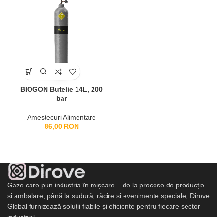
BIOGON Butelie 14L, 200
bar
Amestecuri Alimentare
86,00
RON
Gaze care pun industria în mișcare – de la procese de producție
și ambalare, până la sudură, răcire și evenimente speciale, Dirove
Global furnizează soluții fiabile și eficiente pentru fiecare sector