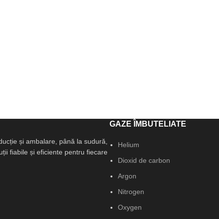
GAZE ÎMBUTELIATE
ducție și ambalare, până la sudură,
Helium
i fiabile și eficiente pentru fiecare
Dioxid de carbon
Argon
Nitrogen
Oxygen