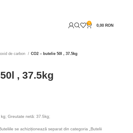
0
0,00
RON
ioxid de carbon
CO2 – butelie 50l , 37.5kg
50l , 37.5kg
5 kg; Greutate netă: 37.5kg;
Buteliile se achiziționează separat din categoria „Butelii