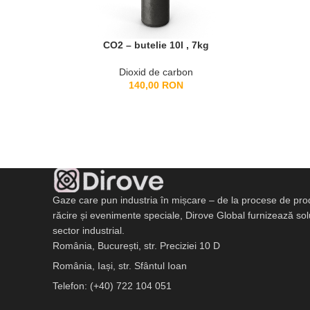
CO2 – butelie 10l , 7kg
Dioxid de carbon
140,00
RON
Gaze care pun industria în mișcare – de la procese de pro
răcire și evenimente speciale, Dirove Global furnizează soluți
sector industrial.
România, București, str. Preciziei 10 D
România, Iași, str. Sfântul Ioan
Telefon: (+40) 722 104 051