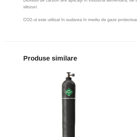
Dioxidul de carbon are aplicaţii în industria alimentară, de
silozuri.
CO2-ul este utilizat în sudarea în mediu de gaze protectoar
Produse similare