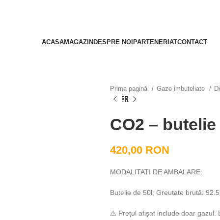
ACASA
MAGAZIN
DESPRE NOI
PARTENERIAT
CONTACT
Prima pagină
Gaze imbuteliate
D
CO2 – butelie 
420,00
RON
MODALITATI DE AMBALARE:
Butelie de 50l; Greutate brută: 92.
⚠️ Prețul afișat include doar gazul. 