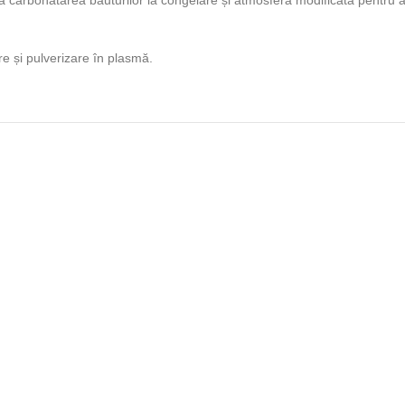
 la carbonatarea băuturilor la congelare și atmosferă modificată pentru a
e și pulverizare în plasmă.