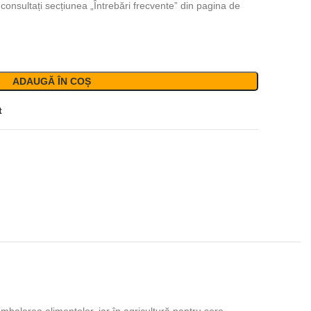
 consultați secțiunea „Întrebări frecvente” din pagina de
ADAUGĂ ÎN COȘ
t
Gaze speciale
Argon
Oxygen
HOT
Helium
Dioxid de carbon
Nitrogen
Amestecuri alimentare