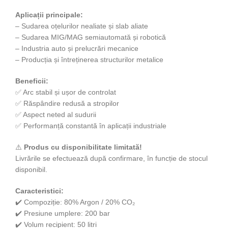
Aplicații principale:
– Sudarea oțelurilor nealiate și slab aliate
– Sudarea MIG/MAG semiautomată și robotică
– Industria auto și prelucrări mecanice
– Producția și întreținerea structurilor metalice
Beneficii:
✅ Arc stabil și ușor de controlat
✅ Răspândire redusă a stropilor
✅ Aspect neted al sudurii
✅ Performanță constantă în aplicații industriale
⚠️
Produs cu disponibilitate limitată!
Livrările se efectuează după confirmare, în funcție de stocul
disponibil.
Caracteristici:
✔️ Compoziție: 80% Argon / 20% CO₂
✔️ Presiune umplere: 200 bar
✔️ Volum recipient: 50 litri