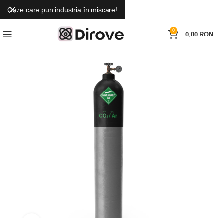
Gaze care pun industria în mișcare!
0
0,00
RON