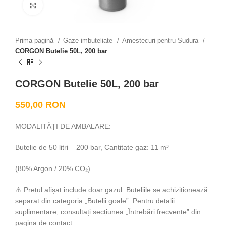
Click to enlarge
Prima pagină
Gaze imbuteliate
Amestecuri pentru Sudura
CORGON Butelie 50L, 200 bar
CORGON Butelie 50L, 200 bar
550,00
RON
MODALITĂȚI DE AMBALARE:
Butelie de 50 litri – 200 bar, Cantitate gaz: 11 m³
(80% Argon / 20% CO₂)
⚠️ Prețul afișat include doar gazul. Buteliile se achiziționează
separat din categoria „Butelii goale”. Pentru detalii
suplimentare, consultați secțiunea „Întrebări frecvente” din
pagina de contact.